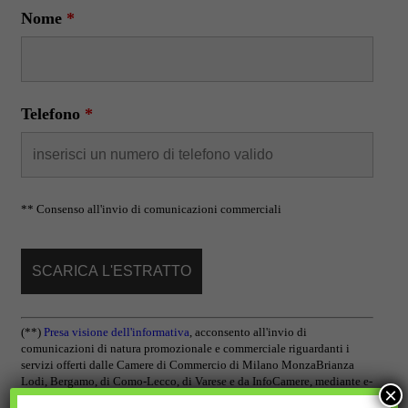
Nome
*
Telefono
*
** Consenso all'invio di comunicazioni commerciali
(**)
Presa visione dell'informativa
, acconsento all'invio di
comunicazioni di natura promozionale e commerciale riguardanti i
servizi offerti dalle Camere di Commercio di Milano MonzaBrianza
Lodi, Bergamo, di Como-Lecco, di Varese e da InfoCamere, mediante e-
×
mail sulla casella di posta elettronica e, se comunicato, al numero di