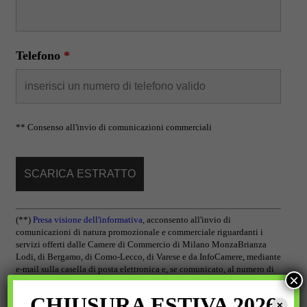
Telefono
*
** Consenso all'invio di comunicazioni commerciali
(**)
Presa visione dell'informativa
,
acconsento all'invio di
comunicazioni di natura promozionale e commerciale riguardanti i
servizi offerti dalle Camere di Commercio di Milano MonzaBrianza
Lodi, di Bergamo, di Como-Lecco, di Varese e da InfoCamere, mediante
e-mail sulla casella di posta elettronica e, se comunicato, al numero di
×
telefono indicato.
CHIUSURA ESTIVA 2026
✕