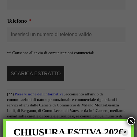
Telefono
*
** Consenso all'invio di comunicazioni commerciali
(**)
Presa visione dell'informativa
,
acconsento all'invio di
comunicazioni di natura promozionale e commerciale riguardanti i
servizi offerti dalle Camere di Commercio di Milano MonzaBrianza
Lodi, di Bergamo, di Como-Lecco, di Varese e da InfoCamere, mediante
e-mail sulla casella di posta elettronica e, se comunicato, al numero di
×
telefono indicato.
CHIUSURA ESTIVA 2026
✕