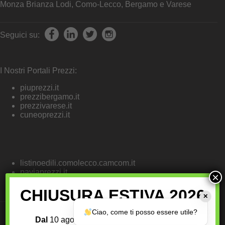
Monza Brianza Lodi, Como-Lecco, Bergamo e Varese
Seguici su:
I Nostri Portali Prezzi:
piuprezzi.it
prezzibergamo.it
prezzivarese.it
cuneoprezzi.it
listinoedili.comolecco.camcom.it
paviaprezzi.it
×
prezzi.emilia.camcom.it
CHIUSURA ESTIVA 2026
✕
Ciao, come ti posso essere utile?
Dal
10 agosto al 25 agosto 2026
, i servizi di
Chi Siamo
|
Privacy Policy
|
Cookies Policy
|