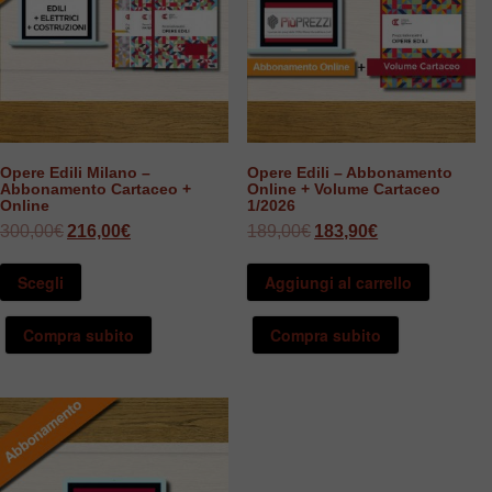
Opere Edili Milano –
Opere Edili – Abbonamento
Abbonamento Cartaceo +
Online + Volume Cartaceo
Online
1/2026
Il
Il
Il
Il
300,00
€
216,00
€
189,00
€
183,90
€
prezzo
prezzo
prezzo
prezzo
originale
attuale
originale
attuale
era:
è:
era:
è:
Scegli
Aggiungi al carrello
300,00€.
216,00€.
189,00€.
183,90€.
Compra subito
Compra subito