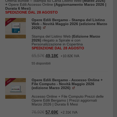
originale
attuale
Offerta bundle – Stampa su Carta Listino Web
(Marzo 2026)
era:
è:
+
Opere Edili Accesso Online
(Aggiornamento Marzo 2026 |
142,49€.
106,87€.
Durata 6 Mesi)
SPEDIZIONE DAL 28 AGOSTO
Opere Edili Bergamo - Stampa del Listino
Web - Novità Maggio 2026 (edizione Marzo
2026)
Stampa del Listino Web
(Edizione Marzo
2026)
rilegato a Spirale e con
Personalizzazione in Copertina
SPEDIZIONE DAL 28 AGOSTO
Il
Il
65,57
€
49,18
€
+10.82€ IVA
prezzo
prezzo
originale
attuale
55 disponibili
era:
è:
65,57€.
49,18€.
Opere Edili Bergamo - Accesso Online +
File Computo - Novità Maggio 2026
(edizione Marzo 2026)
Accesso Online + File Computo Prezzi delle
Opere Edili Bergamo | Prezzi aggiornati
Marzo 2026 | Durata 6 Mesi
Il
Il
76,92
€
57,69
€
+2.31€ IVA
prezzo
prezzo