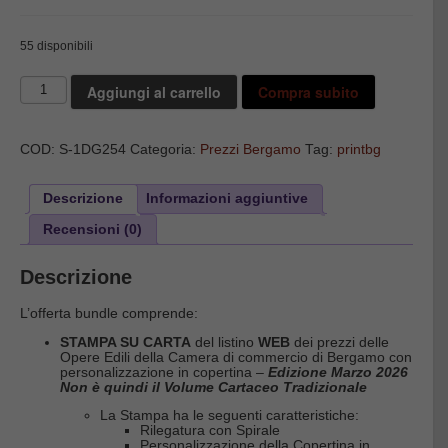
originale
attuale
era:
è:
76,92€.
57,69€.
55 disponibili
Opere
Aggiungi al carrello
Compra subito
Edili
Bergamo
-
Stampa
COD:
S-1DG254
Categoria:
Prezzi Bergamo
Tag:
printbg
del
Listino
Web
+
Descrizione
Informazioni aggiuntive
Accesso
Online
Recensioni (0)
+
File
Computo
Descrizione
-
Novità
L’offerta bundle comprende:
Maggio
2026
STAMPA SU CARTA
del listino
WEB
dei prezzi delle
(edizione
Opere Edili della Camera di commercio di Bergamo con
Marzo
personalizzazione in copertina –
Edizione Marzo 2026
2026)
Non è quindi il Volume Cartaceo Tradizionale
quantità
La Stampa ha le seguenti caratteristiche:
Rilegatura con Spirale
Personalizzazione della Copertina in