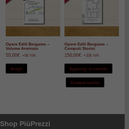
Opere Edili Bergamo –
Opere Edili Bergamo –
Volume Arretrato
Computi Storici
55,00
€
150,00
€
+0€ IVA
+33€ IVA
Questo
prodotto
Scegli
Aggiungi al carrello
ha
più
varianti.
Compra subito
Le
opzioni
possono
essere
scelte
nella
pagina
del
prodotto
Shop PiùPrezzi