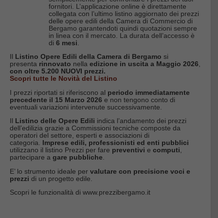
fornitori. L’applicazione online è direttamente
collegata con l’ultimo listino aggiornato dei prezzi
delle opere edili della Camera di Commercio di
Bergamo garantendoti quindi quotazioni sempre
in linea con il mercato. La durata dell’accesso è
di
6 mesi
.
Il
Listino Opere Edili della Camera di Bergamo
si
presenta
rinnovato
nella
edizione in uscita a Maggio 2026
,
con oltre 5.200 NUOVI prezzi.
Scopri tutte le Novità del Listino
I prezzi riportati si riferiscono al
periodo immediatamente
precedente il 15 Marzo 2026
e non tengono conto di
eventuali variazioni intervenute successivamente.
Il
Listino delle Opere Edili
indica l’andamento dei prezzi
dell’edilizia grazie a Commissioni tecniche composte da
operatori del settore, esperti e associazioni di
categoria.
Imprese edili, professionisti ed enti pubblici
utilizzano il listino Prezzi per fare
preventivi
e
computi
,
partecipare a
gare pubbliche
.
E’ lo strumento ideale per
valutare con precisione voci e
prezzi
di un progetto edile.
Scopri le funzionalità di www.prezzibergamo.it