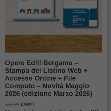
Opere Edili Bergamo –
Stampa del Listino Web +
Accesso Online + File
Computo – Novità Maggio
2026 (edizione Marzo 2026)
Il
Il
142,49
€
106,87
€
prezzo
prezzo