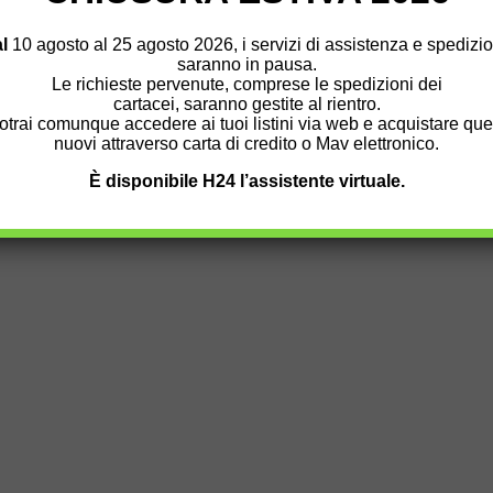
Chi Siamo
|
Privacy Policy
|
Cookies Policy
|
l
10 agosto al 25 agosto 2026
, i servizi di
assistenza
e
spedizi
Dichiarazione di Accessibilità
|
Condizioni Vendita
|
saranno in
pausa
.
Spedizioni
|
Pagamenti
|
Blog
|
Contatti
Le richieste pervenute, comprese le spedizioni dei
cartacei, saranno gestite al rientro.
otrai
comunque
accedere
ai tuoi listini
via web
e
acquistare
quel
Sede legale: Via G. B. Morgagni,
nuovi
attraverso
carta di credito
o
Mav
elettronico.
13 - 00161 Roma
Partita Iva / Codice Fiscale
È disponibile H24 l’assistente virtuale.
02313821007