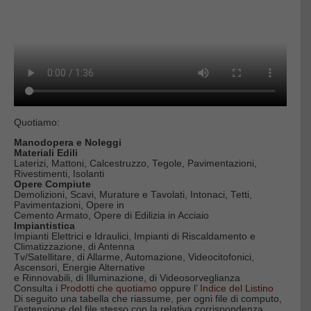
Quotiamo:
Manodopera e Noleggi
Materiali Edili
Laterizi, Mattoni, Calcestruzzo, Tegole, Pavimentazioni,
Rivestimenti, Isolanti
Opere Compiute
Demolizioni, Scavi, Murature e Tavolati, Intonaci, Tetti,
Pavimentazioni, Opere in
Cemento Armato, Opere di Edilizia in Acciaio
Impiantistica
Impianti Elettrici e Idraulici, Impianti di Riscaldamento e
Climatizzazione, di Antenna
Tv/Satellitare, di Allarme, Automazione, Videocitofonici,
Ascensori, Energie Alternative
e Rinnovabili, di Illuminazione, di Videosorveglianza
Consulta i
Prodotti che quotiamo
oppure l’
Indice del Listino
Di seguito una tabella che riassume, per ogni file di computo,
l’estensione del file stesso con la relativa corrispondenza