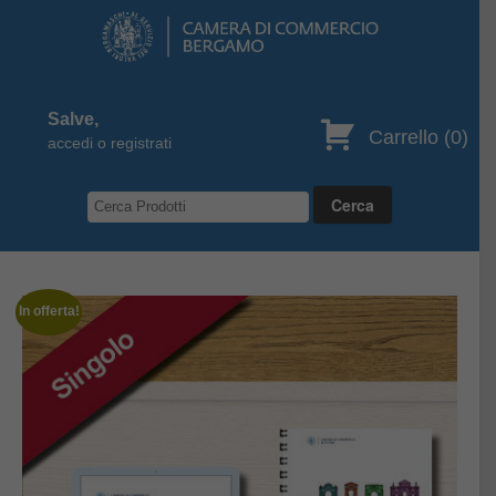
Salve,
Carrello (
0
)
accedi o registrati
In offerta!