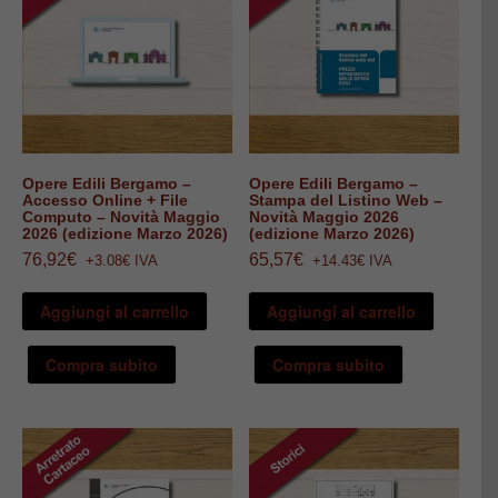
Opere Edili Bergamo –
Opere Edili Bergamo –
Accesso Online + File
Stampa del Listino Web –
Computo – Novità Maggio
Novità Maggio 2026
2026 (edizione Marzo 2026)
(edizione Marzo 2026)
76,92
€
65,57
€
+3.08€ IVA
+14.43€ IVA
Aggiungi al carrello
Aggiungi al carrello
Compra subito
Compra subito