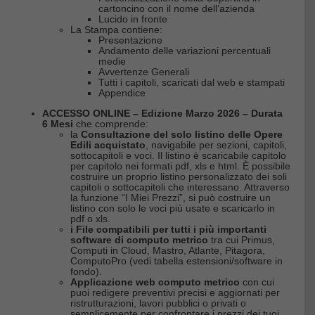
cartoncino con il nome dell’azienda
Lucido in fronte
La Stampa contiene:
Presentazione
Andamento delle variazioni percentuali
medie
Avvertenze Generali
Tutti i capitoli, scaricati dal web e stampati
Appendice
ACCESSO ONLINE – Edizione Marzo 2026 – Durata
6 Mesi
che comprende:
la
Consultazione del solo listino delle Opere
Edili acquistato
, navigabile per sezioni, capitoli,
sottocapitoli e voci. Il listino è scaricabile capitolo
per capitolo nei formati pdf, xls e html. È possibile
costruire un proprio listino personalizzato dei soli
capitoli o sottocapitoli che interessano. Attraverso
la funzione “I Miei Prezzi”, si può costruire un
listino con solo le voci più usate e scaricarlo in
pdf o xls.
i File compatibili per tutti i più importanti
software di computo metrico
tra cui Primus,
Computi in Cloud, Mastro, Atlante, Pitagora,
ComputoPro (vedi tabella estensioni/software in
fondo).
Applicazione web computo metrico
con cui
puoi redigere preventivi precisi e aggiornati per
ristrutturazioni, lavori pubblici o privati o
semplicemente per confrontare i prezzi dei tuoi