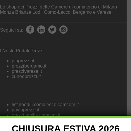
Lo shop dei Prezzi delle Camere di commercio di Milano
Monza Brianza Lodi, Como-Lecco, Bergamo e Varese
Seguici su:
I Nostri Portali Prezzi:
piuprezzi.it
prezzibergamo.it
prezzivarese.it
cuneoprezzi.it
listinoedili.comolecco.camcom.it
paviaprezzi.it
prezzi.emilia.camcom.it
CHIUSURA ESTIVA 2026