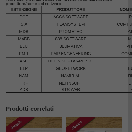
produttore/nome del software:
ESTENSIONE
PRODUTTORE
NOME
DCF
ACCA SOFTWARE
P
SIX
TEAMSYSTEM
COMPUT
MDB
PROMETEO
A
MXDB
888 SOFTWARE
M
BLU
BLUMATICA
PI
FMR
FMR ENGENEERING
COM
ASC
LICON SOFTWARE SRL
ELP
GEONETWORK
E
NAM
NAMIRIAL
R
TRF
NETINSOFT
D
ADB
STS WEB
Prodotti correlati