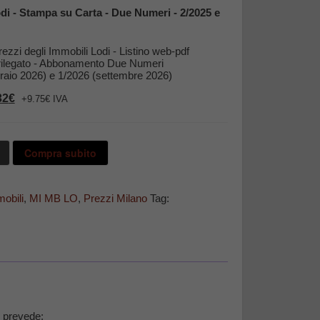
è:
0€.
75,34€.
di - Stampa su Carta - Due Numeri - 2/2025 e
rezzi degli Immobili Lodi - Listino web-pdf
rilegato - Abbonamento Due Numeri
raio 2026) e 1/2026 (settembre 2026)
Il
32
€
+9.75€ IVA
zzo
prezzo
inale
attuale
è:
0€.
44,32€.
Compra subito
obili
,
MI MB LO
,
Prezzi Milano
Tag:
o prevede: