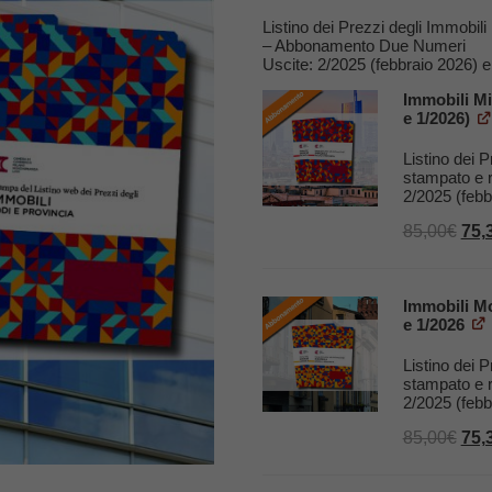
prezzo
prezzo
Listino dei Prezzi degli Immobil
originale
attuale
– Abbonamento Due Numeri
era:
è:
Uscite: 2/2025 (febbraio 2026) 
220,00€.
195,00€.
Immobili Mi
e 1/2026)
Listino dei P
stampato e 
2/2025 (febb
Il
85,00
€
75,
pre
orig
era:
85,0
Immobili Mo
e 1/2026
Listino dei 
stampato e 
2/2025 (febb
Il
85,00
€
75,
pre
orig