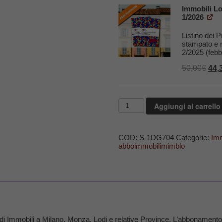
era:
85,0
Immobili Lo
1/2026
Listino dei P
stampato e 
2/2025 (febb
Il
50,00
€
44,
pre
orig
era:
Immobili
50,0
Aggiungi al carrello
MI
MB
LO
-
COD:
S-1DG704
Categorie:
Imm
Stampa
abboimmobilimimblo
su
Carta
-
Due
Numeri
(2/2025
e
1/2026)
quantità
gie di Immobili a Milano, Monza, Lodi e relative Province. L’abbonament