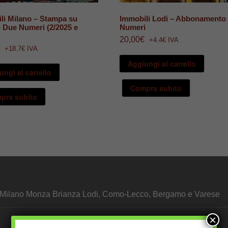
li Milano – Stampa su
Immobili Lodi – Abbonamento
– Due Numeri (2/2025 e
Numeri
20,00
€
+4.4€ IVA
+18.7€ IVA
Aggiungi al carrello
ungi al carrello
Compra subito
pra subito
i Milano Monza Brianza Lodi, Como-Lecco, Bergamo e Varese
×
I Nostri Portali Prezzi: