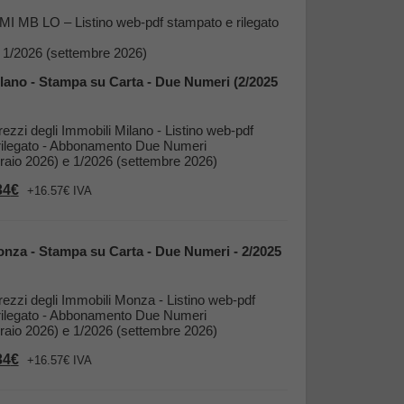
i MI MB LO – Listino web-pdf stampato e rilegato
e 1/2026 (settembre 2026)
lano - Stampa su Carta - Due Numeri (2/2025
rezzi degli Immobili Milano - Listino web-pdf
rilegato - Abbonamento Due Numeri
raio 2026) e 1/2026 (settembre 2026)
Il
34
€
+16.57€ IVA
zzo
prezzo
inale
attuale
è:
0€.
75,34€.
nza - Stampa su Carta - Due Numeri - 2/2025
Prezzi degli Immobili Monza - Listino web-pdf
rilegato - Abbonamento Due Numeri
raio 2026) e 1/2026 (settembre 2026)
Il
34
€
+16.57€ IVA
zzo
prezzo
inale
attuale