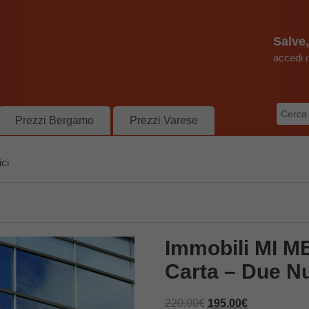
Salve
accedi o
Prezzi Bergamo
Prezzi Varese
ici
Immobili MI M
Carta – Due Nu
Il
Il
220,00
€
195,00
€