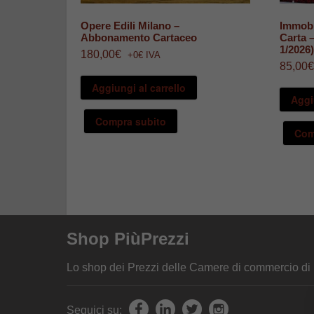
Opere Edili Milano –
Immobi
Abbonamento Cartaceo
Carta 
1/2026)
180,00
€
+0€ IVA
85,00
€
Aggiungi al carrello
Aggi
Compra subito
Com
Shop PiùPrezzi
Lo shop dei Prezzi delle Camere di commercio d
Seguici su: