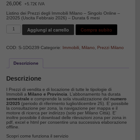
26,00
€
+5.72€ IVA
Listino dei Prezzi degli Immobili Milano – Singolo Online –
2/2025 (Uscita Febbraio 2026) – Durata 6 mesi
Immobili
Aggiungi al carrello
Compra subito
Milano
-
Singolo
Numero
COD:
S-1DG239
Categorie:
Immobili
,
Milano
,
Prezzi Milano
Online
-
2/2025
quantità
Descrizione
Descrizione
I Prezzi di vendita e di locazione di tutte le tipologie di
Immobili a
Milano e Provincia
. L’abbonamento ha durata
semestrale
e comprende la sola visualizzazione del
numero
2/2025
(periodo di riferimento luglio/dicembre 25). E’ possibile
la consultazione per zona, la navigazione per mappa e il
motore di ricerca per indirizzo (solo per Milano Città). E’
inoltre possibile il download delle rilevazioni zona per zona in
pdf, excel e html per consentire una successiva elaborazione
offline.
Scopri come funziona il servizio