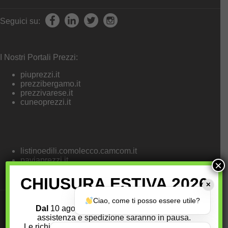
Seguici su:
I Nostri Portali Prezzi:
piuprezzi.it
prezzibergamo.it
prezzivarese.it
cuneoprezzi.it
listinoedili.comolecco.camcom.it
paviaprezzi.it
×
prezzi.emilia.camcom.it
CHIUSURA ESTIVA 2026
✕
Ciao, come ti posso essere utile?
Dal
10 agosto al 25 agosto 2026
, i servizi di
Chi Siamo
|
Privacy Policy
|
Cookies Policy
|
assistenza
e
spedizione
saranno in
pausa
.
Dichiarazione di Accessibilità
|
Condizioni Vendita
|
Le richieste pervenute, comprese le spedizioni dei