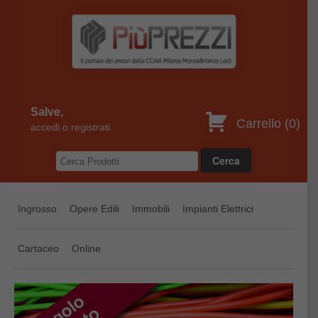
Salve,
Carrello (
0
)
accedi o registrati
Ingrosso
Opere Edili
Immobili
Impianti Elettrici
Cartaceo
Online