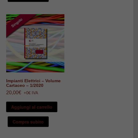
opzioni
possono
essere
scelte
nella
pagina
del
prodotto
Impianti Elettrici – Volume
Cartaceo – 1/2020
20,00
€
+0€ IVA
Aggiungi al carrello
Compra subito