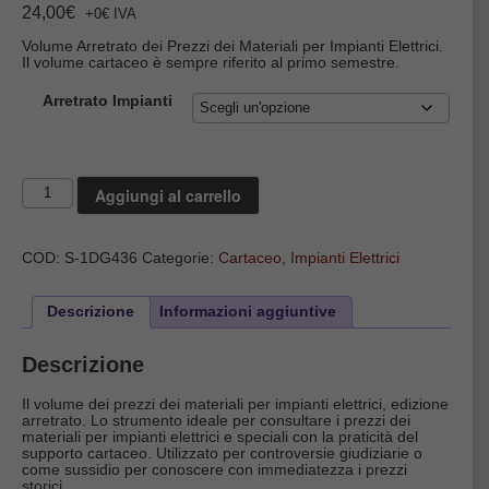
24,00
€
+0€ IVA
Volume Arretrato dei Prezzi dei Materiali per Impianti Elettrici.
Il volume cartaceo è sempre riferito al primo semestre.
Arretrato Impianti
Impianti
Aggiungi al carrello
Elettrici
-
Volume
Arretrato
COD:
S-1DG436
Categorie:
Cartaceo
,
Impianti Elettrici
quantità
Descrizione
Informazioni aggiuntive
Descrizione
Il volume dei prezzi dei materiali per impianti elettrici, edizione
arretrato. Lo strumento ideale per consultare i prezzi dei
materiali per impianti elettrici e speciali con la praticità del
supporto cartaceo. Utilizzato per controversie giudiziarie o
come sussidio per conoscere con immediatezza i prezzi
storici.