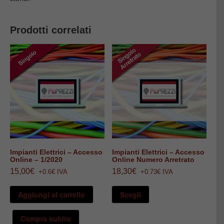
Prodotti correlati
Impianti Elettrici – Accesso
Impianti Elettrici – Accesso
Online – 1/2020
Online Numero Arretrato
15,00
€
18,30
€
+0.6€ IVA
+0.73€ IVA
Questo
prodotto
Aggiungi al carrello
Scegli
ha
più
varianti.
Compra subito
Le