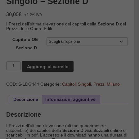
Singolo – Sezione D
30,00
€
+1.2€ IVA
I Prezzi dell’ultima rilevazione dei capitoli della
Sezione D
dei
Prezzi delle Opere Edili
Capitolo OE -
Sezione D
Opere
Aggiungi al carrello
Edili
Milano
-
Capitolo
COD:
S-1DG444
Categorie:
Capitoli Singoli
,
Prezzi Milano
Singolo
-
Sezione
D
Descrizione
Informazioni aggiuntive
quantità
Descrizione
I Prezzi dell’ultima rilevazione (ultimo quadrimestre
disponibile) dei capitoli della
Sezione D
visualizzabili online e
scaricabili in pdf. L’accesso e il download hanno una durata di