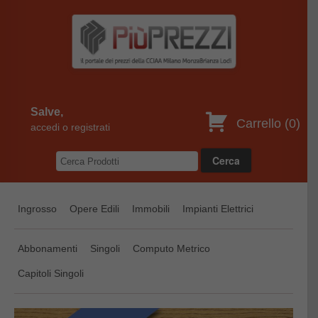
Salve,
Carrello (
0
)
accedi o registrati
Ingrosso
Opere Edili
Immobili
Impianti Elettrici
Abbonamenti
Singoli
Computo Metrico
Capitoli Singoli