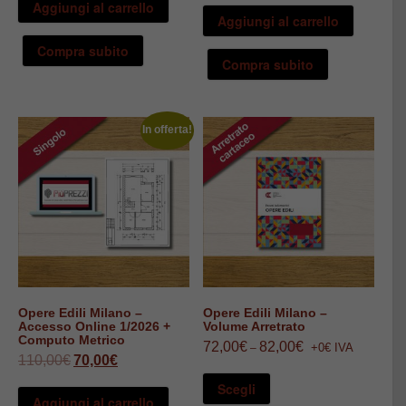
Aggiungi al carrello
era:
è:
Aggiungi al carrello
189,00€.
183,90€.
Compra subito
Compra subito
In offerta!
Opere Edili Milano –
Opere Edili Milano –
Accesso Online 1/2026 +
Volume Arretrato
Computo Metrico
72,00
€
82,00
€
+0€ IVA
–
Il
Il
110,00
€
70,00
€
Questo
prezzo
prezzo
prodotto
originale
attuale
Scegli
ha
era:
è:
Aggiungi al carrello
110,00€.
70,00€.