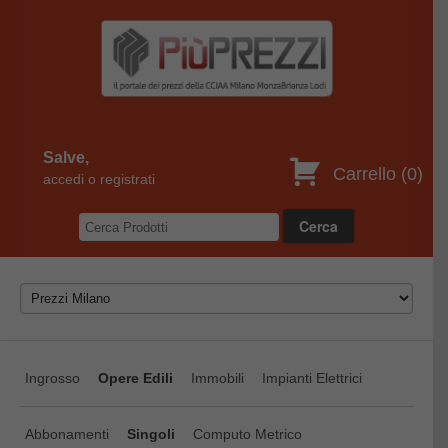
Salve,
Carrello (
0
)
accedi o registrati
Ingrosso
Opere Edili
Immobili
Impianti Elettrici
Abbonamenti
Singoli
Computo Metrico