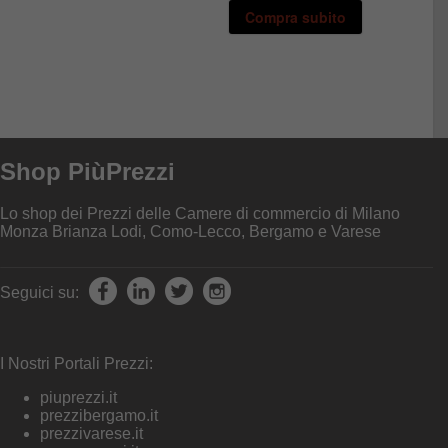
Le
Compra subito
opzioni
possono
essere
scelte
nella
pagina
del
prodotto
Shop PiùPrezzi
Lo shop dei Prezzi delle Camere di commercio di Milano
Monza Brianza Lodi, Como-Lecco, Bergamo e Varese
Seguici su:
I Nostri Portali Prezzi:
piuprezzi.it
prezzibergamo.it
prezzivarese.it