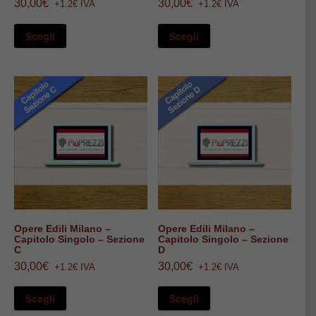
30,00
€
30,00
€
+1.2€ IVA
+1.2€ IVA
Questo
Questo
prodotto
prodotto
Scegli
Scegli
ha
ha
più
più
varianti.
varianti.
Le
Le
opzioni
opzioni
possono
possono
essere
essere
scelte
scelte
nella
nella
pagina
pagina
del
del
prodotto
prodotto
Opere Edili Milano –
Opere Edili Milano –
Capitolo Singolo – Sezione
Capitolo Singolo – Sezione
C
D
30,00
€
30,00
€
+1.2€ IVA
+1.2€ IVA
Questo
Questo
prodotto
prodotto
Scegli
Scegli
ha
ha
più
più