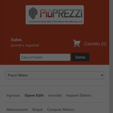
Salve,
Carrello (
0
)
accedi o registrati
Ingrosso
Opere Edili
Immobili
Impianti Elettrici
Abbonamenti
Singoli
Computo Metrico