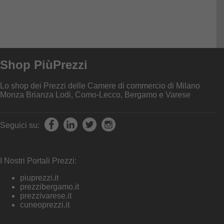
varianti.
varianti.
Le
Le
opzioni
opzioni
possono
possono
essere
essere
scelte
scelte
nella
nella
pagina
pagina
Shop PiùPrezzi
del
del
prodotto
prodotto
Lo shop dei Prezzi delle Camere di commercio di Milano
Monza Brianza Lodi, Como-Lecco, Bergamo e Varese
Seguici su:
I Nostri Portali Prezzi:
piuprezzi.it
prezzibergamo.it
prezzivarese.it
cuneoprezzi.it