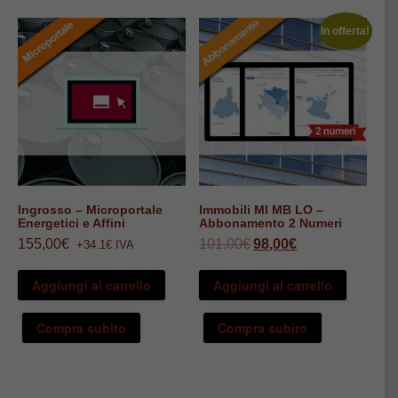
In offerta!
Ingrosso – Microportale
Immobili MI MB LO –
Energetici e Affini
Abbonamento 2 Numeri
Il
Il
155,00
€
101,00
€
98,00
€
+34.1€ IVA
prezzo
prezzo
originale
attuale
era:
è:
Aggiungi al carrello
Aggiungi al carrello
101,00€.
98,00€.
Compra subito
Compra subito