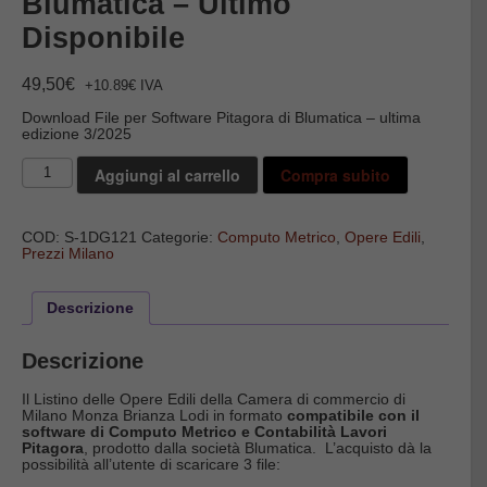
Blumatica – Ultimo
Disponibile
49,50
€
+10.89€ IVA
Download File per Software Pitagora di Blumatica – ultima
edizione 3/2025
Opere
Aggiungi al carrello
Compra subito
Edili
Milano
-
File
COD:
S-1DG121
Categorie:
Computo Metrico
,
Opere Edili
,
Blumatica
Prezzi Milano
-
Ultimo
Disponibile
quantità
Descrizione
Descrizione
Il Listino delle Opere Edili della Camera di commercio di
Milano Monza Brianza Lodi in formato
compatibile con il
software di Computo Metrico e Contabilità Lavori
Pitagora
, prodotto dalla società Blumatica. L’acquisto dà la
possibilità all’utente di scaricare 3 file: